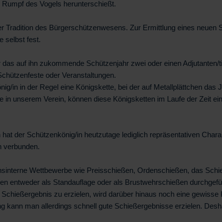
n Rumpf des Vogels herunterschießt.
r Tradition des Bürgerschützenwesens. Zur Ermittlung eines neuen Sc
 selbst fest.
 das auf ihn zukommende Schützenjahr zwei oder einen Adjutanten/tin
Schützenfeste oder Veranstaltungen.
ig/in in der Regel eine Königskette, bei der auf Metallplättchen das 
ie in unserem Verein, können diese Königsketten im Laufe der Zeit 
at der Schützenkönig/in heutzutage lediglich repräsentativen Charakt
n verbunden.
nsinterne Wettbewerbe wie Preisschießen, Ordenschießen, das Schi
n entweder als Standauflage oder als Brustwehrschießen durchgeführ
 Schießergebnis zu erzielen, wird darüber hinaus noch eine gewiss
ng kann man allerdings schnell gute Schießergebnisse erzielen. Desh