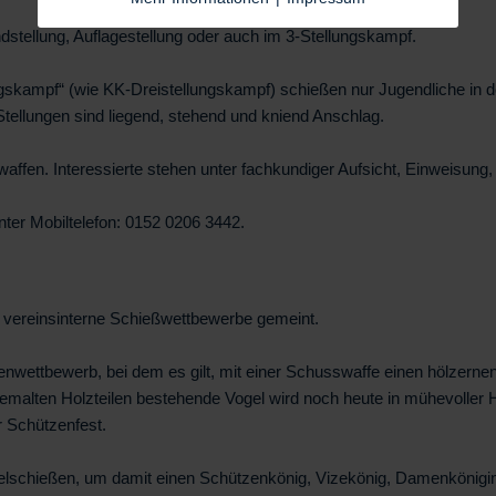
dstellung, Auflagestellung oder auch im 3-Stellungskampf.
lungskampf“ (wie KK-Dreistellungskampf) schießen nur Jugendliche in
tellungen sind liegend, stehend und kniend Anschlag.
waffen. Interessierte stehen unter fachkundiger Aufsicht, Einweisung,
nter Mobiltelefon: 0152 0206 3442.
h vereinsinterne Schießwettbewerbe gemeint.
enwettbewerb, bei dem es gilt, mit einer Schusswaffe einen hölzerne
alten Holzteilen bestehende Vogel wird noch heute in mühevoller Han
 Schützenfest.
elschießen, um damit einen Schützenkönig, Vizekönig, Damenkönigin