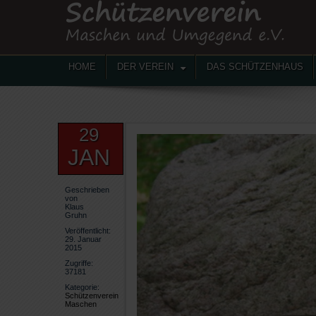
HOME
DER VEREIN
DAS SCHÜTZENHAUS
29
JAN
Geschrieben
von
Klaus
Gruhn
Veröffentlicht:
29. Januar
2015
Zugriffe:
37181
Kategorie:
Schützenverein
Maschen