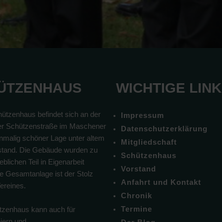
ÜTZENHAUS
WICHTIGE LIN
ützenhaus befindet sich an der
Impressum
r Schützenstraße im Maschener
Datenschutzerklärung
inmalig schöner Lage unter altem
Mitgliedschaft
tand. Die Gebäude wurden zu
Schützenhaus
blichen Teil in Eigenarbeit
Vorstand
Die Gesamtanlage ist der Stolz
Anfahrt und Kontakt
ereines.
Chronik
Termine
zenhaus kann auch für
eiern und