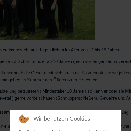
ereins besteht aus Jugendlichen im Alter von 12 bis 18 Jahren.
en auch schon Schüler ab 10 Jahren (nach vorheriger Terminvereinb
aber auch die Geselligkeit nicht zu kurz. So veranstalten wir jede
rk) und gehen im Sommer des Öfteren zum Eis essen.
teilung beizutreten ( Mindestalter 10 Jahre ) so kann er oder sie M
etal ) gerne vorbeischauen (Schnupperschießen). Gewehre und Aus
samt 10 Luftgewehrstände zur Verfügung. Unsere Jugendabteilung i
Wir benutzen Cookies
hießhosen, Schießschuhe, Schießjacken sowie Schießhandschuhe z