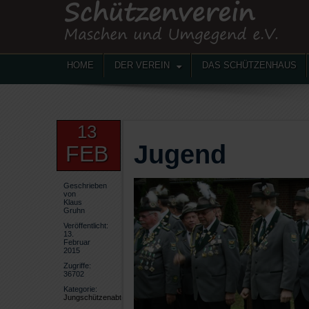
HOME
DER VEREIN
DAS SCHÜTZENHAUS
13
Jugend
FEB
Geschrieben
von
Klaus
Gruhn
Veröffentlicht:
13.
Februar
2015
Zugriffe:
36702
Kategorie:
Jungschützenabteilung