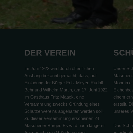
DER VEREIN
SCH
Im Juni 1922 wird durch öffentlichen
Unser Sch
Aushang bekannt gemacht, dass, auf
Maschene
Einladung der Bürger Fritz Meyer, Rudolf
Moor in e
Behr und Wilhelm Martin, am 17. Juni 1922
Eichenbes
im Gasthaus Fritz Maack, eine
einem erhe
Versammlung zwecks Gründung eines
erstellt. 
Schützenvereins abgehalten werden soll.
unseres V
Zu dieser Versammlung erscheinen 24
Maschener Bürger. Es wird nach längerer
Das Schüt
Aussprache die Gründung eines
Familienf